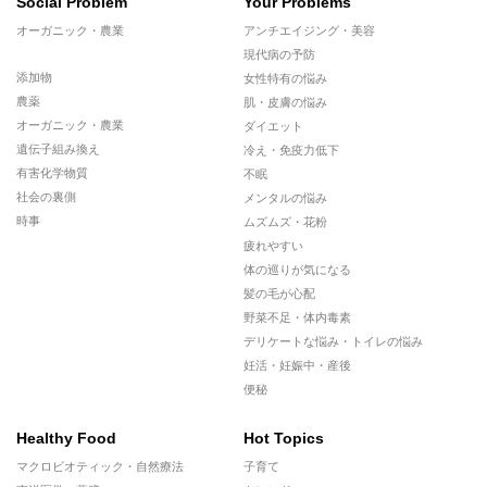
Social Problem
Your Problems
オーガニック・農業
アンチエイジング・美容
現代病の予防
添加物
女性特有の悩み
農薬
肌・皮膚の悩み
オーガニック・農業
ダイエット
遺伝子組み換え
冷え・免疫力低下
有害化学物質
不眠
社会の裏側
メンタルの悩み
時事
ムズムズ・花粉
疲れやすい
体の巡りが気になる
髪の毛が心配
野菜不足・体内毒素
デリケートな悩み・トイレの悩み
妊活・妊娠中・産後
便秘
Healthy Food
Hot Topics
マクロビオティック・自然療法
子育て