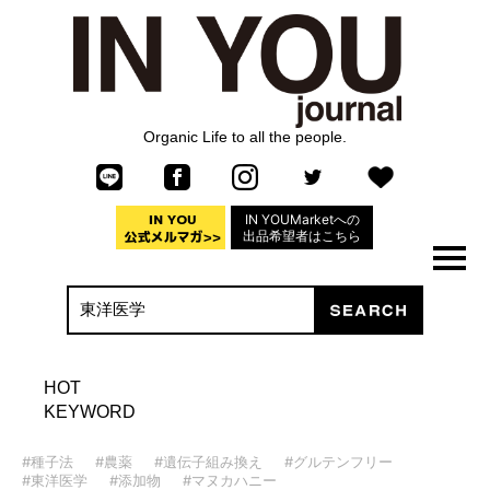
Organic Life to all the people.
IN YOUMarketへの
出品希望者はこちら
HOT
KEYWORD
#種子法
#農薬
#遺伝子組み換え
#グルテンフリー
#東洋医学
#添加物
#マヌカハニー