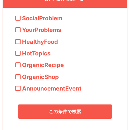
SocialProblem
YourProblems
HealthyFood
HotTopics
OrganicRecipe
OrganicShop
AnnouncementEvent