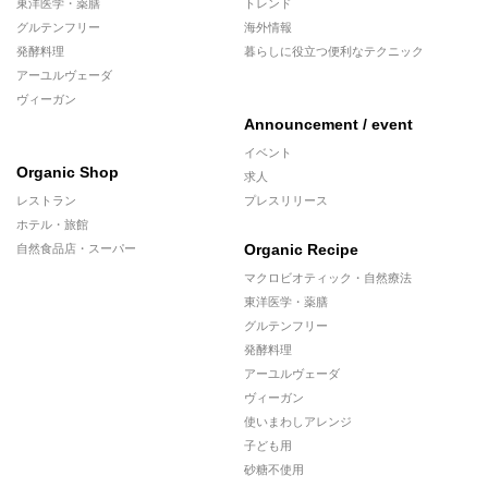
東洋医学・薬膳
トレンド
グルテンフリー
海外情報
発酵料理
暮らしに役立つ便利なテクニック
アーユルヴェーダ
ヴィーガン
Announcement / event
イベント
Organic Shop
求人
レストラン
プレスリリース
ホテル・旅館
Organic Recipe
自然食品店・スーパー
マクロビオティック・自然療法
東洋医学・薬膳
グルテンフリー
発酵料理
アーユルヴェーダ
ヴィーガン
使いまわしアレンジ
子ども用
砂糖不使用