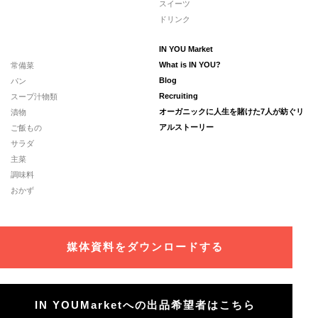
スイーツ
ドリンク
IN YOU Market
常備菜
What is IN YOU?
パン
Blog
スープ汁物類
Recruiting
漬物
オーガニックに人生を賭けた7人が紡ぐリ
ご飯もの
アルストーリー
サラダ
主菜
調味料
おかず
媒体資料をダウンロードする
IN YOUMarketへの出品希望者はこちら