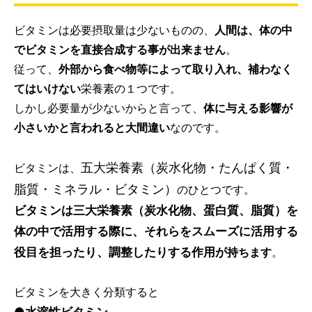
ビタミンは必要摂取量は少ないものの、
人間は、体の中
でビタミンを直接合成する事が出来ません
。
従って、
外部から食べ物等によって取り入れ、補わなく
てはいけない
栄養素の１つです。
しかし必要量が少ないからと言って、
体に与える影響が
小さいかと言われると大間違い
なのです。
五大栄養素（炭水化物・たんぱく質・
ビタミンは、
脂質・ミネラル・ビタミン）
のひとつです。
ビタミンは三大栄養素（炭水化物、蛋白質、脂質）を
体の中で活用する際に、それらをスムーズに活用する
役目を担ったり、調整したりする作用が
持ちます
。
ビタミンを大きく分類すると
●水溶性ビタミン