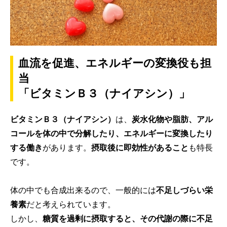
血流を促進、エネルギーの変換役も担
当
「ビタミンＢ３（ナイアシン）」
ビタミンＢ３（ナイアシン）
は、
炭水化物や脂肪、アル
コールを体の中で分解したり、エネルギーに変換したり
する働き
があります。
摂取後に即効性があること
も特長
です。
体の中でも合成出来るので、一般的には
不足しづらい栄
養素
だと考えられています。
しかし、
糖質を過剰に摂取すると、その代謝の際に不足