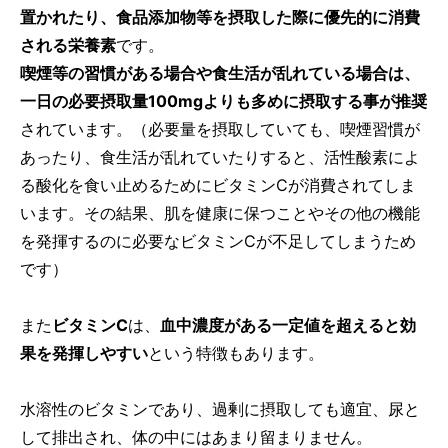
置かれたり、食品添加物等を摂取した際に優先的に消費
される栄養素
です。
喫煙等の習慣がある場合や食生活が乱れている場合は、
一日の必要摂取量100mgよりも多めに摂取する事が推奨
されています。（必要量を摂取していても、喫煙習慣が
あったり、食生活が乱れていたりすると、活性酸素によ
る酸化を食い止めるためにビタミンCが消費されてしま
います。その結果、肌を健康に保つことやその他の機能
を発揮するのに必要なビタミンCが不足してしまうため
です）
また
ビタミンC
は、
血中濃度がある一定値を超えると効
果を発揮しやすい
という特徴もあります。
水溶性のビタミンであり、過剰に摂取しても適宜、尿と
して排出され、体の中にはあまり留まりません。