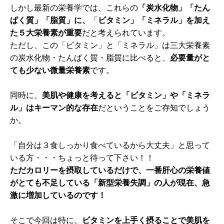
しかし最新の栄養学では、これらの
「炭水化物」「たん
ぱく質」「脂質」に、
「
ビタミン」「ミネラル」を加え
た５大栄養素が重要
だと考えられています。
ただし、この「ビタミン」と「ミネラル」は三大栄養素
の炭水化物・たんぱく質・脂質に比べると、
必要量がと
ても少ない微量栄養素
です。
同時に、
美肌や健康を考えると「ビタミン」や「ミネラ
ル」はキーマン的な存在
だということをご存知でしょう
か。
「自分は３食しっかり食べているから大丈夫」と思って
いる方・・・ちょっと待って下さい！！
ただカロリーを摂取しているだけで、一番肝心の栄養値
がとても不足している「新型栄養失調」の人が現在、急
激に増加しているのです！
そこで今回は特に、
ビタミンを上手く摂ることで美肌を