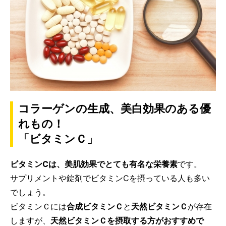
コラーゲンの生成、美白効果のある優
れもの！
「ビタミンＣ」
ビタミンCは、美肌効果でとても有名な栄養素
です。
サプリメントや錠剤でビタミンCを摂っている人も多い
でしょう。
ビタミンＣには
合成ビタミンＣ
と
天然ビタミンＣ
が存在
しますが、
天然ビタミンＣを摂取する方がおすすめで