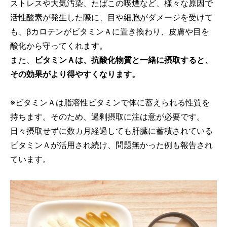
ストレスや大気汚染、たばこの喫煙など、様々な原因で
活性酸素が発生した際に、目や細胞がダメージを受けて
も、βカロテンがビタミンＡに置き換わり、皮膚や目を
酸化から守ってくれます。
また、
ビタミンＡは、抗酸化物質と一緒に摂取すると、
その効果がより得やすくなります。
※ビタミンＡは脂溶性ビタミンで体に蓄えられる性質を
持ちます。そのため、過剰摂取に注は意が必要です。
日々摂取せずに数カ月経過しても肝臓に蓄積されている
ビタミンＡが活用され続け、問題無かった例も報告され
ています。