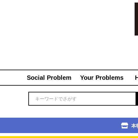
Social Problem
Your Problems
本