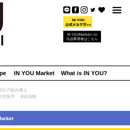
IN YOUMarketへの
出品希望者はこちら
pe
IN YOU Market
What is IN YOU?
遺伝子組み換え
東洋医学
#添加物
rket