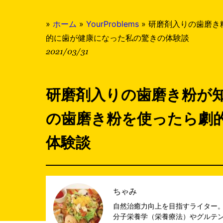
»
ホーム
»
YourProblems
»
研磨剤入りの歯磨き
的に歯が健康になった私の驚きの体験談
2021/03/31
研磨剤入りの歯磨き粉が
の歯磨き粉を使ったら劇
体験談
ちゃみ
自然治癒力向上を目指すライター
分子栄養学（栄養療法）やグルテ