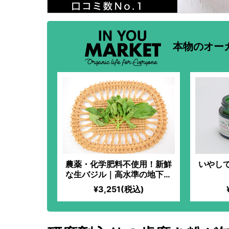
本物のオー
農薬・化学肥料不使用！新鮮
いやし
な生バジル｜高水準の地下水
を使用！ハーブ初心者でも気
¥3,251(税込)
軽に楽しめる、アレンジ自在
なフレッシュバジル！スイー
ツ、パスタソース、オムレス
と大活躍！