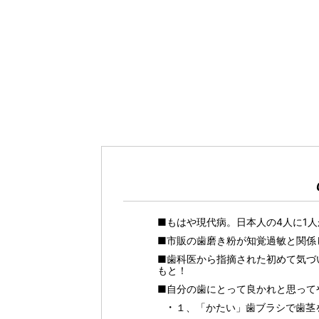
■もはや現代病。日本人の4人に1
■市販の歯磨き粉が知覚過敏と関係
■歯科医から指摘された初めて気づ
もと！
■自分の歯にとって良かれと思って
１、「かたい」歯ブラシで歯茎