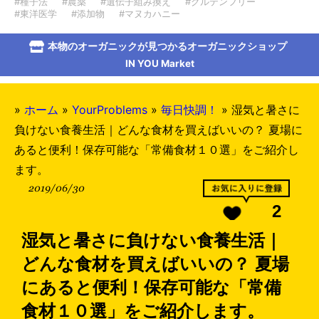
#種子法
#農薬
#遺伝子組み換え
#グルテンフリー
#東洋医学
#添加物
#マヌカハニー
本物のオーガニックが見つかるオーガニックショップ
IN YOU Market
»
ホーム
»
YourProblems
»
毎日快調！
»
湿気と暑さに
負けない食養生活｜どんな食材を買えばいいの？ 夏場に
あると便利！保存可能な「常備食材１０選」をご紹介し
ます。
2019/06/30
2
湿気と暑さに負けない食養生活｜
どんな食材を買えばいいの？ 夏場
にあると便利！保存可能な「常備
食材１０選」をご紹介します。