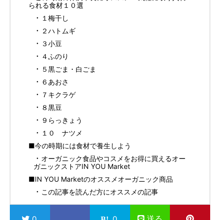
られる食材１０選
１梅干し
２ハトムギ
３小豆
４ふのり
５黒ごま・白ごま
６あおさ
７キクラゲ
８黒豆
９らっきょう
１０ ナツメ
■今の時期には食材で養生しよう
オーガニック食品やコスメをお得に買えるオー
ガニックストアIN YOU Market
■IN YOU Marketのオススメオーガニック商品
この記事を読んだ方にオススメの記事
送る
0
0