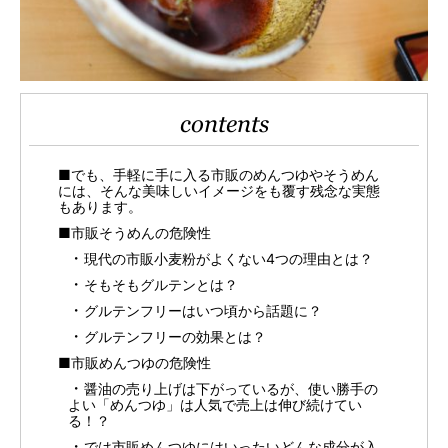
contents
■でも、手軽に手に入る市販のめんつゆやそうめん
には、そんな美味しいイメージをも覆す残念な実態
もあります。
■市販そうめんの危険性
現代の市販小麦粉がよくない4つの理由とは？
そもそもグルテンとは？
グルテンフリーはいつ頃から話題に？
グルテンフリーの効果とは？
■市販めんつゆの危険性
醤油の売り上げは下がっているが、使い勝手の
よい「めんつゆ」は人気で売上は伸び続けてい
る！？
では市販めんつゆにはいったいどんな成分が入