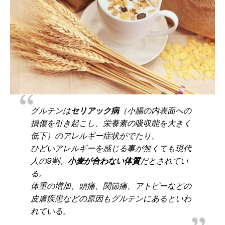
グルテンは
セリアック病
（小腸の内表面への
損傷を引き起こし、栄養素の吸収能を大きく
低下）のアレルギー症状がでたり、
ひどいアレルギーを感じる事が無くても現代
人の9割、
小麦が合わない体質
だとされてい
る。
体重の増加、頭痛、関節痛、アトピーなどの
皮膚疾患などの原因もグルテンにあるといわ
れている。