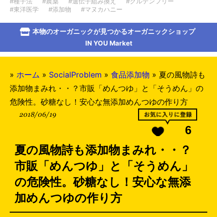
#種子法
#農薬
#遺伝子組み換え
#グルテンフリー
#東洋医学
#添加物
#マヌカハニー
本物のオーガニックが見つかるオーガニックショップ
IN YOU Market
»
ホーム
»
SocialProblem
»
食品添加物
»
夏の風物詩も
添加物まみれ・・？市販「めんつゆ」と「そうめん」の
危険性。砂糖なし！安心な無添加めんつゆの作り方
2018/06/19
6
夏の風物詩も添加物まみれ・・？
市販「めんつゆ」と「そうめん」
の危険性。砂糖なし！安心な無添
加めんつゆの作り方