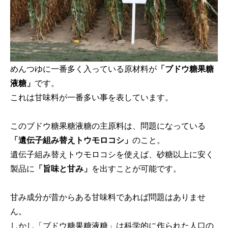
めんつゆに一番多く入っている原材料が
「ブドウ糖果糖
液糖」
です。
これは甘味料が一番多い事を表しています。
このブドウ糖果糖液糖の主原料は、問題になっている
「遺伝子組み替えトウモロコシ」
のこと。
遺伝子組み替えトウモロコシを使えば、砂糖以上に安く
製品に
「旨味と甘み」
を出すことが可能です。
甘み成分が昔からある甘味料であれば問題はありませ
ん。
しかし「ブドウ糖果糖液糖」は科学的に作られた人口の