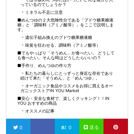
っているのでしょうか？
ミネラル不足に注意
■めんつゆの２大危険性分である「ブドウ糖果糖液
糖」と「調味料（アミノ酸等）」をここで説明しま
す。
遺伝子組み換えのブドウ糖果糖液糖
味覚を狂わせる、調味料（アミノ酸等）
■でもやっぱり「そうめん」が食べたい。 どうして
も食べたい。そんな時はどうしたらいいの？
■手作り、めんつゆの作り方
私たちの暮らしにとっずっと身近な存在であり
続けて来た「そうめん」と「めんつゆ」。
オーガニック食品やコスメをお得に買えるオー
ガニックストアIN YOU Market
■安心・安全な食材で、楽しくクッキング！！IN
YOU おすすめの商品
オススメの記事
送る
0
0