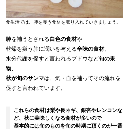
食生活では、肺を養う食材を取り入れていきましょう。
肺を補うとされる
白色の食材
や
乾燥を嫌う肺に潤いを与える
辛味の食材
、
水分代謝を促すと言われるブドウなど
旬の果
物
、
秋が旬のサンマ
は、気・血を補ってその流れを
促すと言われています。
これらの食材は梨や長ネギ、銀杏やレンコンな
ど、秋に美味しくなる食材が多いので
基本的には旬のものを旬の時期に頂くのが一番