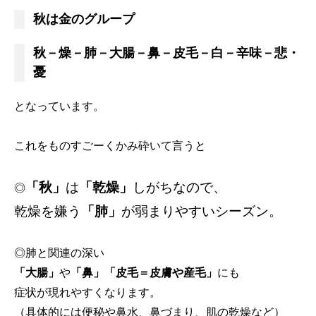
秋は金のグループ
秋－燥－肺－大腸－鼻－皮毛－白－辛味－悲・
憂
となっています。
これをものすごーくかみ砕いて言うと
「秋」
は
「乾燥」
しがちなので、
◎
乾燥を嫌う
「肺」
が弱まりやすいシーズン。
◎肺と関連の深い
「大腸」
や
「鼻」「皮毛＝皮膚や産毛」
にも
症状が現れやすくなります。
（具体的には便秘や鼻水、鼻づまり、肌の乾燥など）