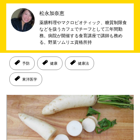
松永加奈恵
薬膳料理やマクロビオティック、糖質制限食
などを扱うカフェでチーフとして三年間勤
務。病院が開催する食育講座で講師も務め
る。野菜ソムリエ資格所持
予防
健康
健康法
東洋医学