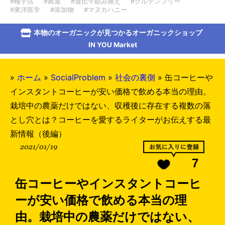
#種子法
#農薬
#遺伝子組み換え
#グルテンフリー
#東洋医学
#添加物
#マヌカハニー
本物のオーガニックが見つかるオーガニックショップ
IN YOU Market
»
ホーム
»
SocialProblem
»
社会の裏側
»
缶コーヒーや
インスタントコーヒーが安い価格で飲める本当の理由。
栽培中の農薬だけではない、収穫後に存在する複数の落
とし穴とは？コーヒーを愛するライターがお伝えする最
新情報（後編）
2021/01/19
7
缶コーヒーやインスタントコーヒ
ーが安い価格で飲める本当の理
由。栽培中の農薬だけではない、