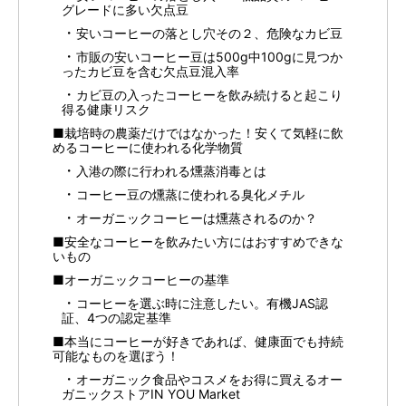
グレードに多い欠点豆
安いコーヒーの落とし穴その２、危険なカビ豆
市販の安いコーヒー豆は500g中100gに見つか
ったカビ豆を含む欠点豆混入率
カビ豆の入ったコーヒーを飲み続けると起こり
得る健康リスク
■栽培時の農薬だけではなかった！安くて気軽に飲
めるコーヒーに使われる化学物質
入港の際に行われる燻蒸消毒とは
コーヒー豆の燻蒸に使われる臭化メチル
オーガニックコーヒーは燻蒸されるのか？
■安全なコーヒーを飲みたい方にはおすすめできな
いもの
■オーガニックコーヒーの基準
コーヒーを選ぶ時に注意したい。有機JAS認
証、4つの認定基準
■本当にコーヒーが好きであれば、健康面でも持続
可能なものを選ぼう！
オーガニック食品やコスメをお得に買えるオー
ガニックストアIN YOU Market