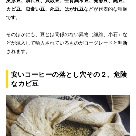
変形豆、潰れ豆、貝殻豆、生育異常豆、発酵豆、黒豆、
カビ豆、虫食い豆、死豆、はがれ豆
などが代表的な種類
です。
そのほかにも、豆とは関係のない異物（繊維、小石）な
どが混入して輸入されているものがローグレードと判断
されます。
安いコーヒーの落とし穴その２、危険
なカビ豆