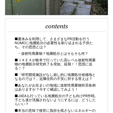
contents
■夏休みを利用して、さまざまなPR活動を行う
NUMOに地層処分の必要性を刷り込まれる子供た
ち。その思惑とは？
放射性廃棄物？地層処分とはそもそも何？
■ＪＡＥＡが岐阜で行っていた高レベル放射性廃棄
物の地層処分研究終了を突如、延期！！思惑に迫
る！？
■「研究開発施設がなし崩し的に地層処分候補地と
なるのでは？」近隣住民の不安に対する答えは？
■あなたがお住まいの地域に放射性廃棄物拒否条例
はありますか？今すぐ確認してみよう！
■JAEAも行っている地層処分の子ども向けPR作戦。
子ども達が洗脳されないようにするには、どうした
らいい？
■本当の意味で後世に負担を残さないエネルギーの