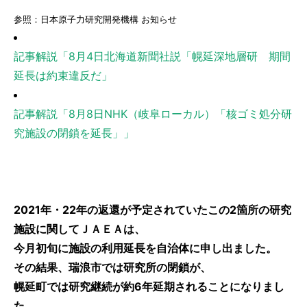
参照：日本原子力研究開発機構 お知らせ
記事解説「8月4日北海道新聞社説「幌延深地層研 期間
延長は約束違反だ」
記事解説「8月8日NHK（岐阜ローカル）「核ゴミ処分研
究施設の閉鎖を延長」」
2021年・22年の返還が予定されていたこの2箇所の研究
施設に関してＪＡＥＡは、
今月初旬に施設の利用延長を自治体に申し出ました。
その結果、瑞浪市では研究所の閉鎖が、
幌延町では研究継続が約6年延期されることになりまし
た。