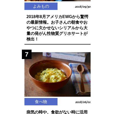
よみもの
2018/09/30
2018年8月アメリカEWGから驚愕
の最新情報。お子さんの朝食やお
やつに欠かせないシリアルから大
量の発がん性物質グリホサートが
検出！
7
食べ物
2018/06/01
病気の時や、食欲がない時に活用