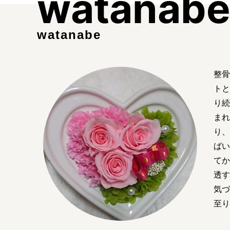
watanab
watanabe
整骨
トと
り続
まれ
り、
ばい
てか
透す
気づ
至り