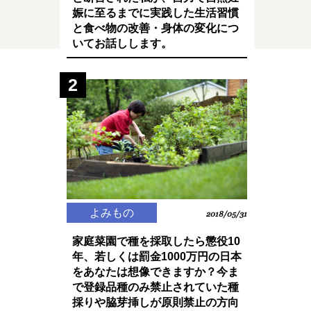
娠に至るまでに実践した生活習慣
と食べ物の改善・身体の変化につ
いてお話しします。
2
よみもの
2018/05/31
家庭菜園で種を採取したら懲役10
年、若しくは罰金1000万円の日本
をあなたは想像できますか？今ま
で登録品種のみ禁止されていた種
採りや脇芽挿しが原則禁止の方向