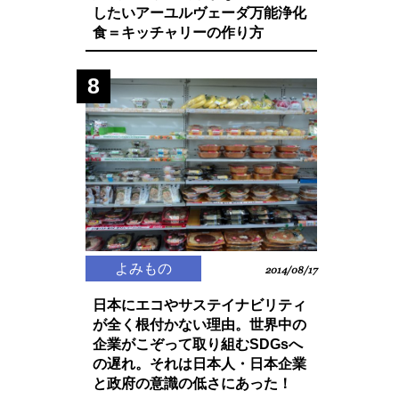
したいアーユルヴェーダ万能浄化
食＝キッチャリーの作り方
8
よみもの
2014/08/17
日本にエコやサステイナビリティ
が全く根付かない理由。世界中の
企業がこぞって取り組むSDGsへ
の遅れ。それは日本人・日本企業
と政府の意識の低さにあった！