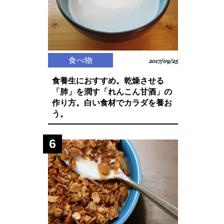
食べ物
2017/09/25
食養生におすすめ。乾燥させる
「肺」を潤す「れんこん甘酒」の
作り方。白い食材でカラダを養お
う。
6