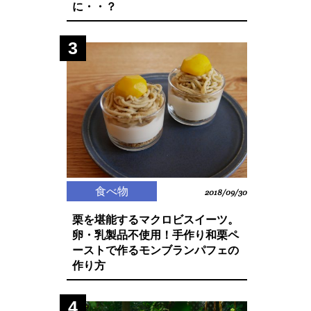
に・・？
3
食べ物
2018/09/30
栗を堪能するマクロビスイーツ。
卵・乳製品不使用！手作り和栗ペ
ーストで作るモンブランパフェの
作り方
4