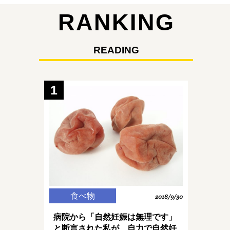
RANKING
READING
1
食べ物
2018/9/30
病院から「自然妊娠は無理です」
と断言された私が、自力で自然妊