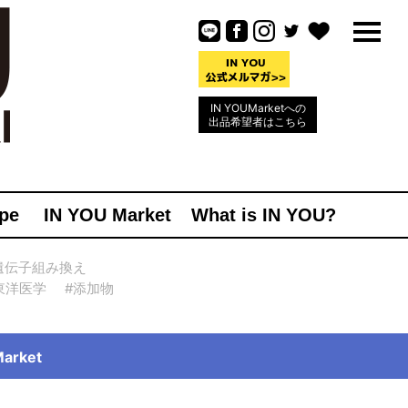
IN YOUMarketへの
出品希望者はこちら
pe
IN YOU Market
What is IN YOU?
遺伝子組み換え
東洋医学
#添加物
rket