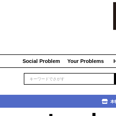
Social Problem
Your Problems
本