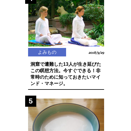
よみもの
2018/9/29
洞窟で遭難した13人が生き延びた
この瞑想方法。今すぐできる！非
常時のために知っておきたいマイ
ンド・マネージ。
5