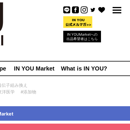
IN YOUMarketへの
出品希望者はこちら
pe
IN YOU Market
What is IN YOU?
遺伝子組み換え
東洋医学
#添加物
rket