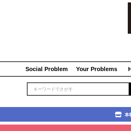
Social Problem
Your Problems
本