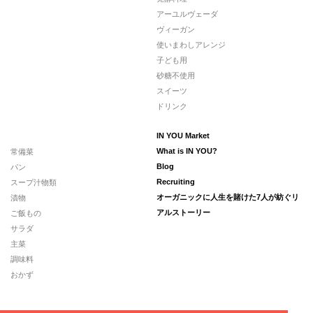
アーユルヴェーダ
ヴィーガン
使いまわしアレンジ
子ども用
砂糖不使用
スイーツ
ドリンク
IN YOU Market
常備菜
What is IN YOU?
パン
Blog
スープ汁物類
Recruiting
漬物
オーガニックに人生を賭けた7人が紡ぐリ
ご飯もの
アルストーリー
サラダ
主菜
調味料
おかず