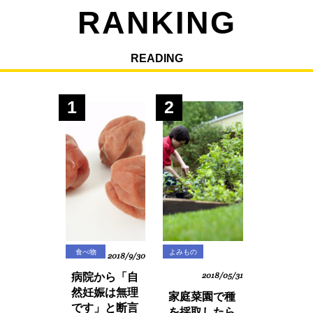
RANKING
READING
1
2
食べ物
よみもの
2018/9/30
病院から「自
2018/05/31
然妊娠は無理
家庭菜園で種
です」と断言
を採取したら