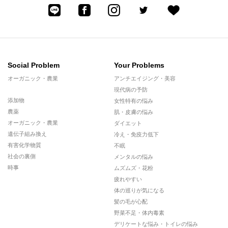
Social Problem
Your Problems
オーガニック・農業
アンチエイジング・美容
現代病の予防
添加物
女性特有の悩み
農薬
肌・皮膚の悩み
オーガニック・農業
ダイエット
遺伝子組み換え
冷え・免疫力低下
有害化学物質
不眠
社会の裏側
メンタルの悩み
時事
ムズムズ・花粉
疲れやすい
体の巡りが気になる
髪の毛が心配
野菜不足・体内毒素
デリケートな悩み・トイレの悩み