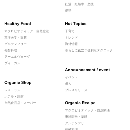
妊活・妊娠中・産後
便秘
Healthy Food
Hot Topics
マクロビオティック・自然療法
子育て
東洋医学・薬膳
トレンド
グルテンフリー
海外情報
発酵料理
暮らしに役立つ便利なテクニック
アーユルヴェーダ
ヴィーガン
Announcement / event
イベント
Organic Shop
求人
レストラン
プレスリリース
ホテル・旅館
Organic Recipe
自然食品店・スーパー
マクロビオティック・自然療法
東洋医学・薬膳
グルテンフリー
発酵料理