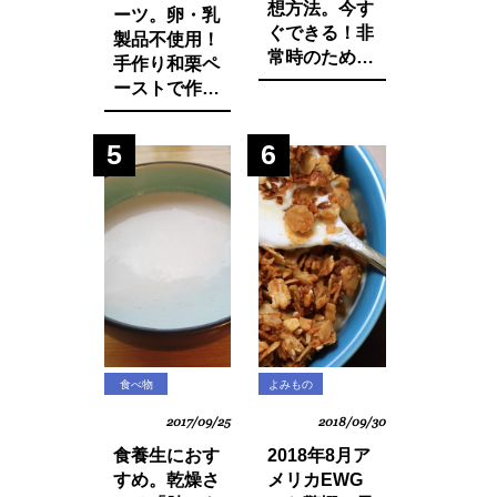
想方法。今す
ーツ。卵・乳
ぐできる！非
製品不使用！
常時のために
手作り和栗ペ
知っておきた
ーストで作る
いマインド・
モンブランパ
マネージ。
フェの作り方
5
6
食べ物
よみもの
2017/09/25
2018/09/30
食養生におす
2018年8月ア
すめ。乾燥さ
メリカEWG