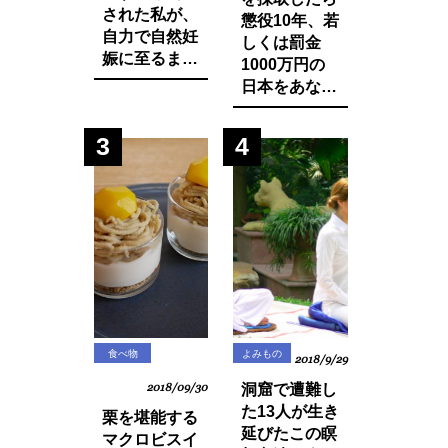
された私が、
懲役10年、若
自力で自然妊
しくは罰金
娠に至るまで
1000万円の
に実践した生
日本をあなた
活習慣と食べ
は想像できま
物の改善・身
すか？今まで
3
4
体の変化につ
登録品種のみ
いてお話しし
禁止されてい
ます。
た種採りや脇
芽挿しが原則
禁止の方向
に・・？
食べ物
よみもの
2018/9/29
2018/09/30
洞窟で遭難し
た13人が生き
栗を堪能する
延びたこの瞑
マクロビスイ