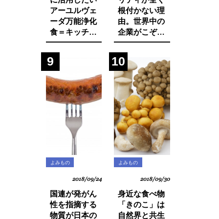
アーユルヴェ
根付かない理
ーダ万能浄化
由。世界中の
食＝キッチャ
企業がこぞっ
リーの作り方
て取り組む
SDGsへの遅
9
10
れ。それは日
本人・日本企
業と政府の意
識の低さにあ
った！
よみもの
よみもの
2018/09/24
2018/09/30
国連が発がん
身近な食べ物
性を指摘する
「きのこ」は
物質が日本の
自然界と共生