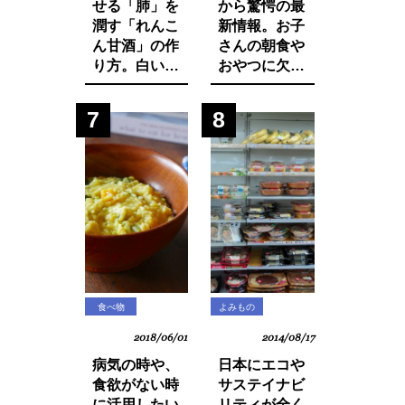
せる「肺」を
から驚愕の最
潤す「れんこ
新情報。お子
ん甘酒」の作
さんの朝食や
り方。白い食
おやつに欠か
材でカラダを
せないシリア
養おう。
ルから大量の
7
8
発がん性物質
グリホサート
が検出！
食べ物
よみもの
2018/06/01
2014/08/17
病気の時や、
日本にエコや
食欲がない時
サステイナビ
に活用したい
リティが全く