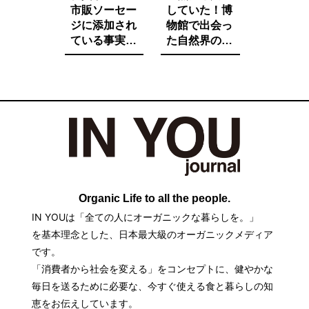
市販ソーセー
していた！博
ジに添加され
物館で出会っ
ている事実を
た自然界の法
ご存知です
則と栄養価が
か。たとえ子
増す調理法と
供が望んでも
は。
子供に食べさ
せたくないそ
の中身とは。
Organic Life to all the people.
IN YOUは「全ての人にオーガニックな暮らしを。」
を基本理念とした、日本最大級のオーガニックメディア
です。
「消費者から社会を変える」をコンセプトに、健やかな
毎日を送るために必要な、今すぐ使える食と暮らしの知
恵をお伝えしています。