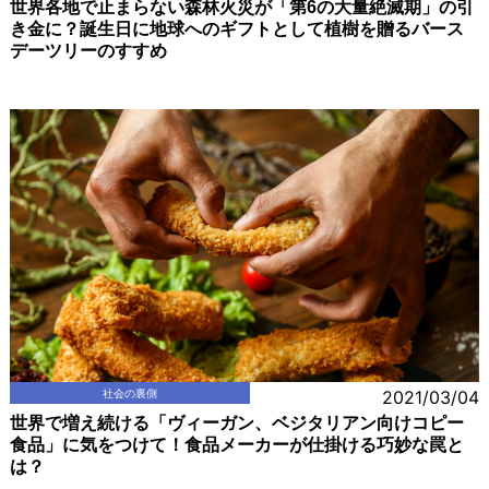
世界各地で止まらない森林火災が「第6の大量絶滅期」の引
き金に？誕生日に地球へのギフトとして植樹を贈るバース
デーツリーのすすめ
社会の裏側
2021/03/04
世界で増え続ける「ヴィーガン、ベジタリアン向けコピー
食品」に気をつけて！食品メーカーが仕掛ける巧妙な罠と
は？