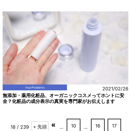
YourProblems
2021/02/26
無添加・薬用化粧品、オーガニックコスメってホントに安
全？化粧品の成分表示の真実を専門家がお伝えします
«
10
16
17
« 先頭
18 / 239
...
...