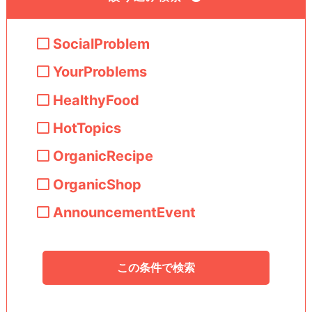
SocialProblem
YourProblems
HealthyFood
HotTopics
OrganicRecipe
OrganicShop
AnnouncementEvent