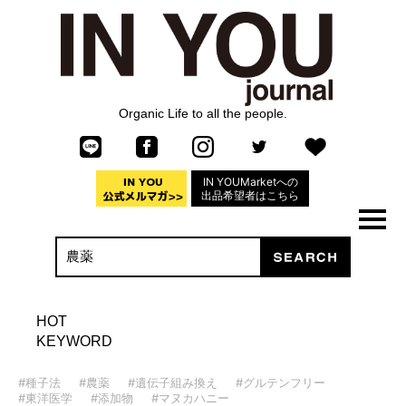
Organic Life to all the people.
IN YOUMarketへの
出品希望者はこちら
HOT
KEYWORD
#種子法
#農薬
#遺伝子組み換え
#グルテンフリー
#東洋医学
#添加物
#マヌカハニー