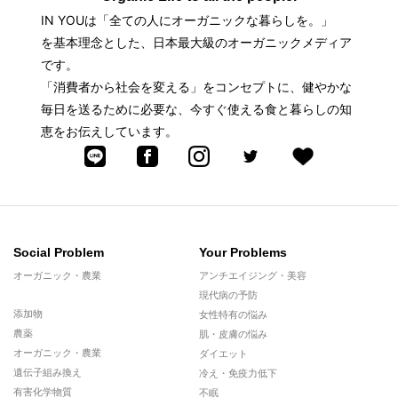
IN YOUは「全ての人にオーガニックな暮らしを。」
を基本理念とした、日本最大級のオーガニックメディア
です。
「消費者から社会を変える」をコンセプトに、健やかな
毎日を送るために必要な、今すぐ使える食と暮らしの知
恵をお伝えしています。
Social Problem
Your Problems
オーガニック・農業
アンチエイジング・美容
現代病の予防
添加物
女性特有の悩み
農薬
肌・皮膚の悩み
オーガニック・農業
ダイエット
遺伝子組み換え
冷え・免疫力低下
有害化学物質
不眠