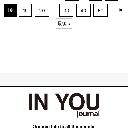
»
18
19
20
30
40
50
...
...
最後 »
Organic Life to all the people.