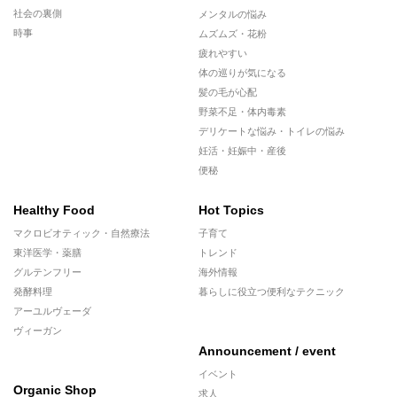
社会の裏側
メンタルの悩み
時事
ムズムズ・花粉
疲れやすい
体の巡りが気になる
髪の毛が心配
野菜不足・体内毒素
デリケートな悩み・トイレの悩み
妊活・妊娠中・産後
便秘
Healthy Food
Hot Topics
マクロビオティック・自然療法
子育て
東洋医学・薬膳
トレンド
グルテンフリー
海外情報
発酵料理
暮らしに役立つ便利なテクニック
アーユルヴェーダ
ヴィーガン
Announcement / event
イベント
Organic Shop
求人