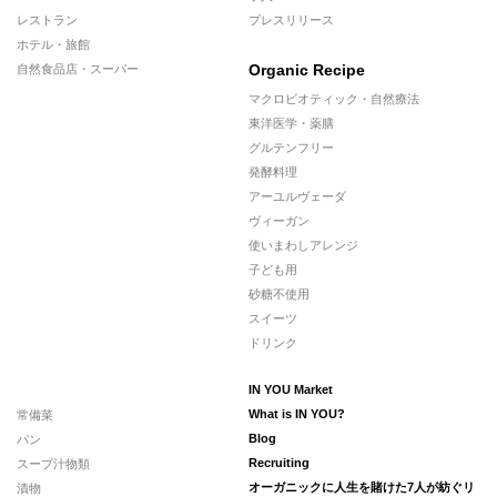
レストラン
プレスリリース
ホテル・旅館
Organic Recipe
自然食品店・スーパー
マクロビオティック・自然療法
東洋医学・薬膳
グルテンフリー
発酵料理
アーユルヴェーダ
ヴィーガン
使いまわしアレンジ
子ども用
砂糖不使用
スイーツ
ドリンク
IN YOU Market
常備菜
What is IN YOU?
パン
Blog
スープ汁物類
Recruiting
漬物
オーガニックに人生を賭けた7人が紡ぐリ