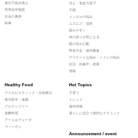
遺伝子組み換え
冷え・免疫力低下
有害化学物質
不眠
社会の裏側
メンタルの悩み
時事
ムズムズ・花粉
疲れやすい
体の巡りが気になる
髪の毛が心配
野菜不足・体内毒素
デリケートな悩み・トイレの悩み
妊活・妊娠中・産後
便秘
Healthy Food
Hot Topics
マクロビオティック・自然療法
子育て
東洋医学・薬膳
トレンド
グルテンフリー
海外情報
発酵料理
暮らしに役立つ便利なテクニック
アーユルヴェーダ
ヴィーガン
Announcement / event