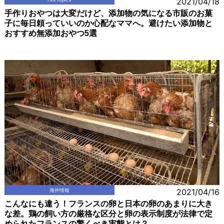
2021/04/18
手作りおやつは大変だけど、添加物の気になる市販のお菓
子に毎日頼っていいのか心配なママへ。避けたい添加物と
おすすめ無添加おやつ5選
海外情報
2021/04/16
こんなにも違う！フランスの卵と日本の卵のあまりに大き
な差。鶏の飼い方の厳格な区分と卵の表示制度が法律で定
められたフランスの驚くべき実態とは？