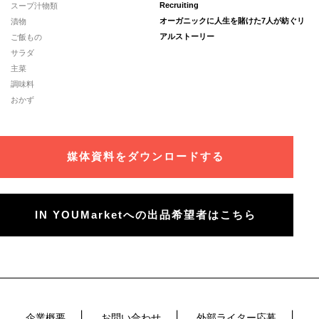
スープ汁物類
Recruiting
漬物
オーガニックに人生を賭けた7人が紡ぐリ
ご飯もの
アルストーリー
サラダ
主菜
調味料
おかず
媒体資料をダウンロードする
IN YOUMarketへの出品希望者はこちら
企業概要
お問い合わせ
外部ライター応募