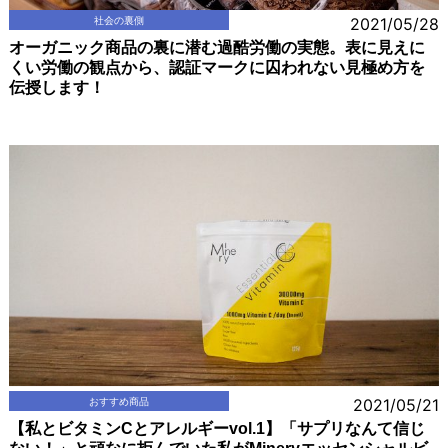
社会の裏側
2021/05/28
オーガニック商品の裏に潜む過酷労働の実態。表に見えに
くい労働の観点から、認証マークに囚われない見極め方を
伝授します！
おすすめ商品
2021/05/21
【私とビタミンCとアレルギーvol.1】「サプリなんて信じ