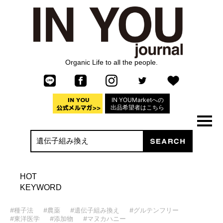
Organic Life to all the people.
IN YOUMarketへの
出品希望者はこちら
HOT
KEYWORD
#種子法
#農薬
#遺伝子組み換え
#グルテンフリー
#東洋医学
#添加物
#マヌカハニー