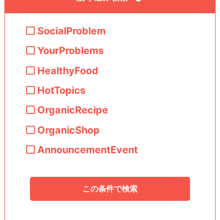
SocialProblem
YourProblems
HealthyFood
HotTopics
OrganicRecipe
OrganicShop
AnnouncementEvent