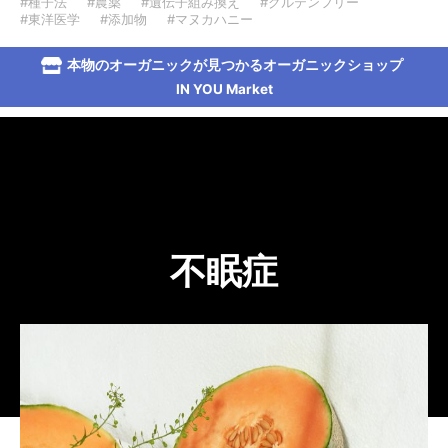
#種子法
#農薬
#遺伝子組み換え
#グルテンフリー
#東洋医学
#添加物
#マヌカハニー
本物のオーガニックが見つかるオーガニックショップ
IN YOU Market
不眠症