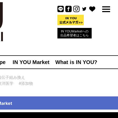
IN YOUMarketへの
出品希望者はこちら
pe
IN YOU Market
What is IN YOU?
遺伝子組み換え
東洋医学
#添加物
rket