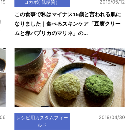
/19
2019/05/12
ロカボ( 低糖質）
この食事で私はマイナス15歳と言われる肌に
単
なりました｜食べるスキンケア「豆腐クリー
き
ムと赤パプリカのマリネ」の...
/06
2019/04/30
レシピ用カスタムフィー
ルド