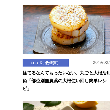
2019/02
ロカボ( 低糖質）
捨てるなんてもったいない。丸ごと大根活
術「部位別無農薬の大根使い回し簡単レシ
ピ」