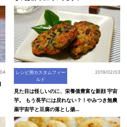
/04
2019/02/03
レシピ用カスタムフィー
ルド
用
見た目は怪しいのに、栄養価豊富な新顔 宇宙
芋。 もう長芋には戻れない？！やみつき無農
薬宇宙芋と豆腐の落とし揚...