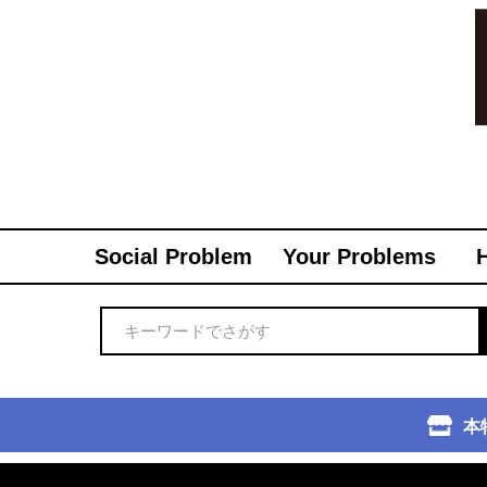
Social Problem
Your Problems
本