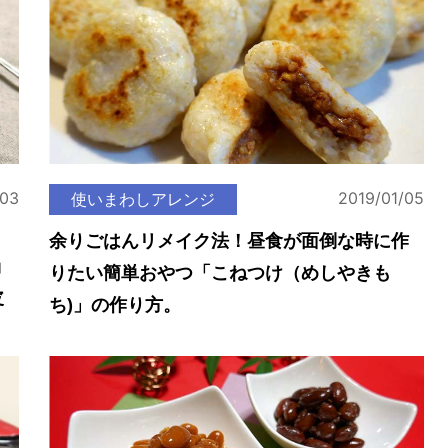
/03
2019/01/05
使いまわしアレンジ
余りごはんリメイク法！昼食が面倒な時に作
ョ
りたい簡単おやつ「こねつけ（めしやきも
皮
ち)」の作り方。