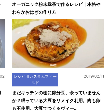
レ
オーガニック粉末緑茶で作るレシピ｜本格や
わらかおはぎの作り方
/02
2019/02/11
レシピ用カスタムフィー
ルド
用
まだキッチンの棚に節分豆、余っていません
か？眠っている大豆をリメイク利用。肉も卵
も不使用。大豆でつくるヴィー...