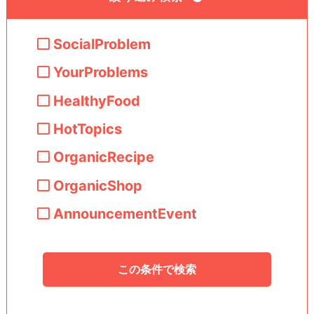
SocialProblem
YourProblems
HealthyFood
HotTopics
OrganicRecipe
OrganicShop
AnnouncementEvent