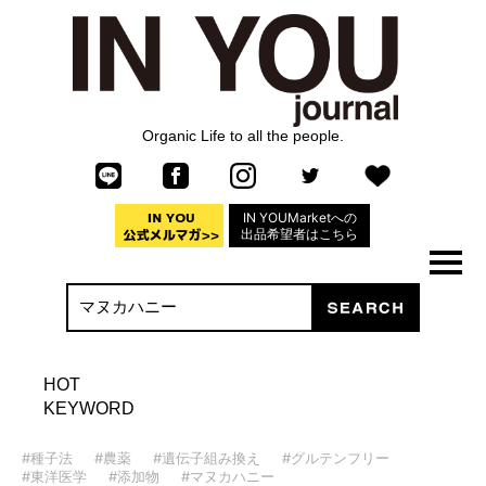
Organic Life to all the people.
IN YOUMarketへの
出品希望者はこちら
HOT
KEYWORD
#種子法
#農薬
#遺伝子組み換え
#グルテンフリー
#東洋医学
#添加物
#マヌカハニー