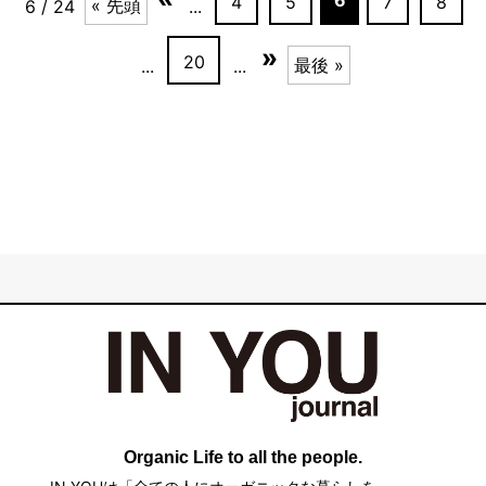
6
4
5
7
8
« 先頭
6 / 24
...
»
20
最後 »
...
...
Organic Life to all the people.