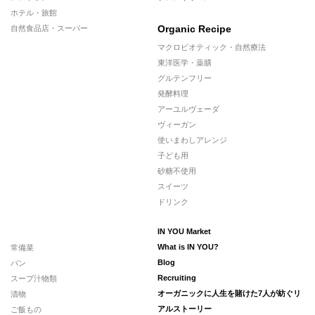
ホテル・旅館
Organic Recipe
自然食品店・スーパー
マクロビオティック・自然療法
東洋医学・薬膳
グルテンフリー
発酵料理
アーユルヴェーダ
ヴィーガン
使いまわしアレンジ
子ども用
砂糖不使用
スイーツ
ドリンク
IN YOU Market
常備菜
What is IN YOU?
パン
Blog
スープ汁物類
Recruiting
漬物
オーガニックに人生を賭けた7人が紡ぐリ
ご飯もの
アルストーリー