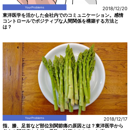
YourProblems
2018/12/20
東洋医学を活かした会社内でのコミュニケーション。感情
コントロールでポジティブな人間関係を構築する方法と
は？
YourProblems
2018/12/17
指、膝、足首など部位別関節痛の原因とは？東洋医学から