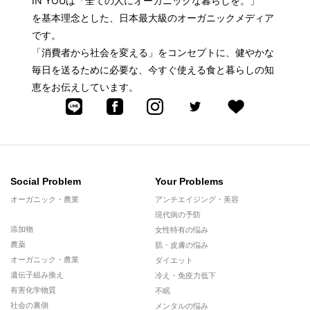
IN YOUは「全ての人にオーガニックな暮らしを。」
を基本理念とした、日本最大級のオーガニックメディア
です。
「消費者から社会を変える」をコンセプトに、健やかな
毎日を送るために必要な、今すぐ使える食と暮らしの知
恵をお伝えしています。
Social Problem
Your Problems
オーガニック・農業
アンチエイジング・美容
現代病の予防
添加物
女性特有の悩み
農薬
肌・皮膚の悩み
オーガニック・農業
ダイエット
遺伝子組み換え
冷え・免疫力低下
有害化学物質
不眠
社会の裏側
メンタルの悩み