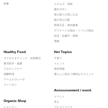
時事
ムズムズ・花粉
疲れやすい
体の巡りが気になる
髪の毛が心配
野菜不足・体内毒素
デリケートな悩み・トイレの悩み
妊活・妊娠中・産後
便秘
Healthy Food
Hot Topics
マクロビオティック・自然療法
子育て
東洋医学・薬膳
トレンド
グルテンフリー
海外情報
発酵料理
暮らしに役立つ便利なテクニック
アーユルヴェーダ
ヴィーガン
Announcement / event
イベント
Organic Shop
求人
レストラン
プレスリリース