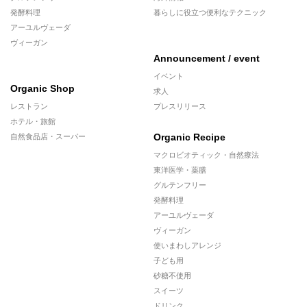
発酵料理
暮らしに役立つ便利なテクニック
アーユルヴェーダ
ヴィーガン
Announcement / event
イベント
Organic Shop
求人
レストラン
プレスリリース
ホテル・旅館
Organic Recipe
自然食品店・スーパー
マクロビオティック・自然療法
東洋医学・薬膳
グルテンフリー
発酵料理
アーユルヴェーダ
ヴィーガン
使いまわしアレンジ
子ども用
砂糖不使用
スイーツ
ドリンク