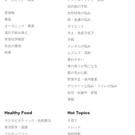
現代病の予防
添加物
女性特有の悩み
農薬
肌・皮膚の悩み
オーガニック・農業
ダイエット
遺伝子組み換え
冷え・免疫力低下
有害化学物質
不眠
社会の裏側
メンタルの悩み
時事
ムズムズ・花粉
疲れやすい
体の巡りが気になる
髪の毛が心配
野菜不足・体内毒素
デリケートな悩み・トイレの悩み
妊活・妊娠中・産後
便秘
Healthy Food
Hot Topics
マクロビオティック・自然療法
子育て
東洋医学・薬膳
トレンド
グルテンフリー
海外情報