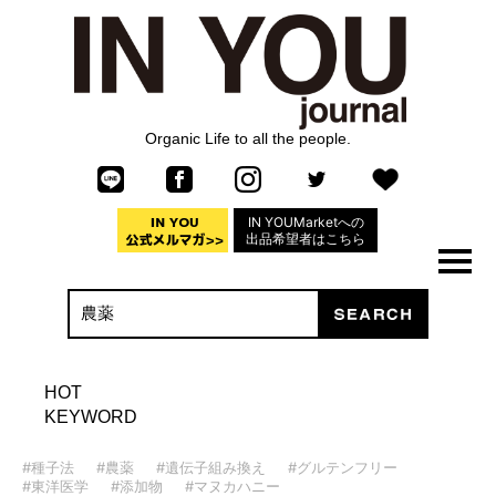
Organic Life to all the people.
IN YOUMarketへの
出品希望者はこちら
HOT
KEYWORD
#種子法
#農薬
#遺伝子組み換え
#グルテンフリー
#東洋医学
#添加物
#マヌカハニー