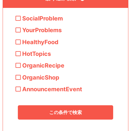
SocialProblem
YourProblems
HealthyFood
HotTopics
OrganicRecipe
OrganicShop
AnnouncementEvent