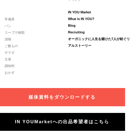
IN YOU Market
常備菜
What is IN YOU?
パン
Blog
スープ汁物類
Recruiting
漬物
オーガニックに人生を賭けた7人が紡ぐリ
ご飯もの
アルストーリー
サラダ
主菜
調味料
おかず
媒体資料をダウンロードする
IN YOUMarketへの出品希望者はこちら