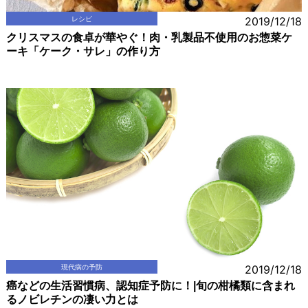
レシピ
2019/12/18
クリスマスの食卓が華やぐ！肉・乳製品不使用のお惣菜ケ
ーキ「ケーク・サレ」の作り方
現代病の予防
2019/12/18
癌などの生活習慣病、認知症予防に！|旬の柑橘類に含まれ
るノビレチンの凄い力とは