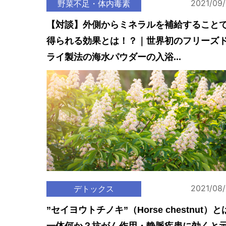
2021/09
野菜不足・体内毒素
【対談】外側からミネラルを補給すること
得られる効果とは！？｜世界初のフリーズ
ライ製法の海水パウダーの入浴...
2021/08
デトックス
”セイヨウトチノキ”（Horse chestnut）と