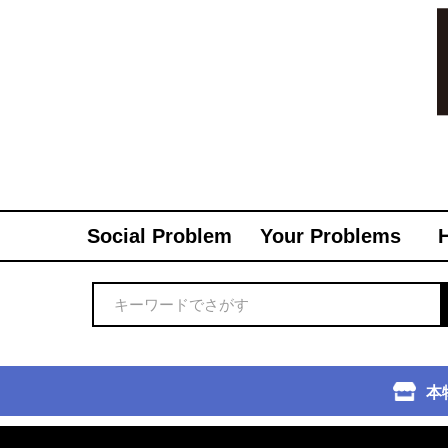
Social Problem
Your Problems
本