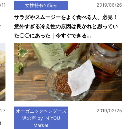
/11
2019/06/26
女性特有の悩み
」
サラダやスムージーをよく食べる人、必見！
サ
意外すぎる冷え性の原因は良かれと思ってい
た〇〇にあった｜今すぐできる...
/27
2019/02/25
オーガニックベンダーズ
達の声 by IN YOU
の
Market