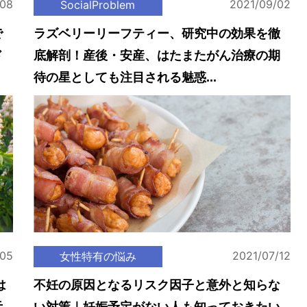
/08
2021/09/02
SocialProblem
で
ラズベリーリーフティー、研究中の効果を徹
ド
底解剖！産後・安産、はたまたがん治療の期
待の星としても注目される魅惑...
/05
2021/07/12
女性特有の悩み
は
不妊の原因となるリスク因子と意外と知らな