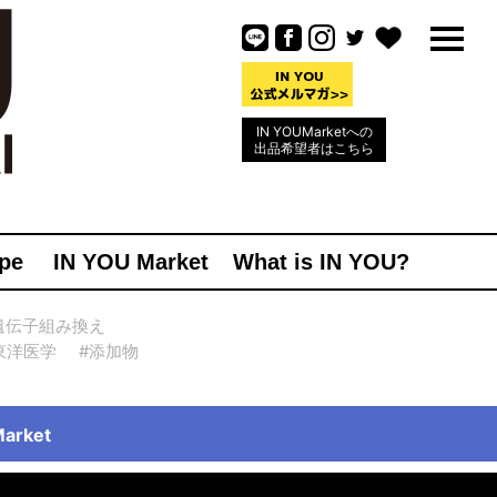
IN YOUMarketへの
出品希望者はこちら
pe
IN YOU Market
What is IN YOU?
遺伝子組み換え
東洋医学
#添加物
rket