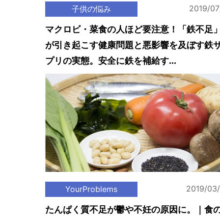
2019/07
子供の悩み
マクロビ・菜食の人ほど要注意！「鉄不足
が引き起こす健康問題と悪影響を及ぼす鉄
プリの実態。安全に鉄を補給す...
2019/03
YourProblems
たんぱく質不足が鬱や不妊の原因に。｜食