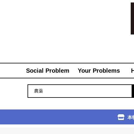
Social Problem
Your Problems
本