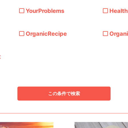
YourProblems
Healt
OrganicRecipe
Organ
t