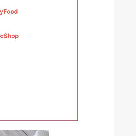
hyFood
icShop