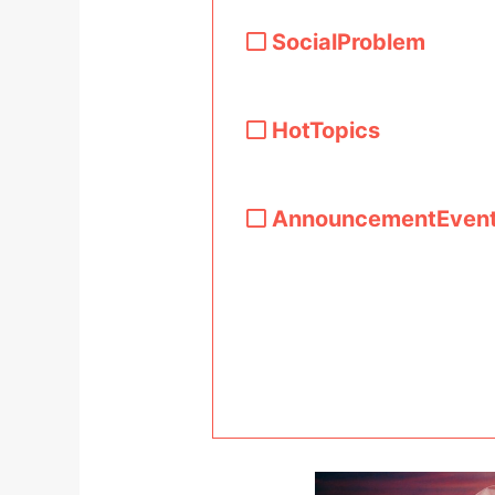
SocialProblem
HotTopics
AnnouncementEven