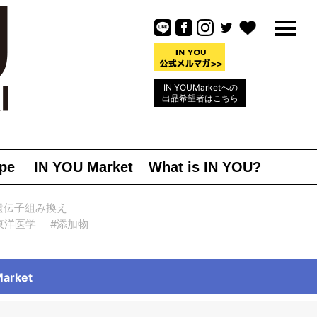
IN YOUMarketへの
出品希望者はこちら
pe
IN YOU Market
What is IN YOU?
遺伝子組み換え
東洋医学
#添加物
rket