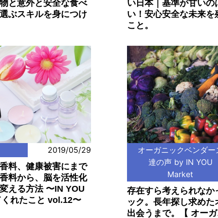
物と意外と安全な食べ
い日本｜基準が甘いの
選ぶスキルを身につけ
い！安心安全な未来を
こと。
2019/05/29
オーガニックベンダー
達の声 by IN YOU
香料、健康被害にまで
Market
香料から、脳を活性化
える方法 〜IN YOU
存在すら考えられなか
くれたこと vol.12〜
ック。長年探し求めた
出会うまで。【 オー