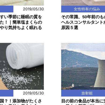
m
2019/05/30
女性特有の悩み
すい季節に睡眠の質を
その常識、50年前の
た！｜簡単塩まくらの
ヘルスコンサルタント
やり気持ちよく眠れる
原因５選
2019/05/30
放射能
国？！添加物がたくさ
目の前の食品が本当に