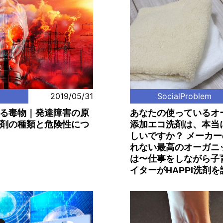
m
2019/05/31
SocialProblem
る毒物｜発達障害の原
あなたの使っているオ
剤の種類と危険性につ
添加エコ洗剤は、本当
しいですか？ メーカ
れない最高のオーガニ
は〜仕事をしながら子
イターがHAPPI洗剤を試