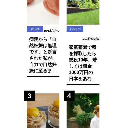
食べ物
よみもの
2018/9/30
病院から「自
2018/05/31
然妊娠は無理
家庭菜園で種
です」と断言
を採取したら
された私が、
懲役10年、若
自力で自然妊
しくは罰金
娠に至るまで
1000万円の
に実践した生
日本をあなた
活習慣と食べ
は想像できま
物の改善・身
すか？今まで
3
4
体の変化につ
登録品種のみ
いてお話しし
禁止されてい
ます。
た種採りや脇
芽挿しが原則
禁止の方向