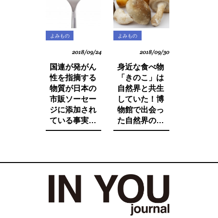
よみもの
よみもの
2018/09/24
2018/09/30
国連が発がん
身近な食べ物
性を指摘する
「きのこ」は
物質が日本の
自然界と共生
市販ソーセー
していた！博
ジに添加され
物館で出会っ
ている事実を
た自然界の法
ご存知です
則と栄養価が
か。たとえ子
増す調理法と
供が望んでも
は。
子供に食べさ
せたくないそ
の中身とは。