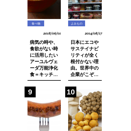
食べ物
よみもの
2018/06/01
2014/08/17
病気の時や、
日本にエコや
食欲がない時
サステイナビ
に活用したい
リティが全く
アーユルヴェ
根付かない理
ーダ万能浄化
由。世界中の
食＝キッチャ
企業がこぞっ
リーの作り方
て取り組む
SDGsへの遅
9
10
れ。それは日
本人・日本企
業と政府の意
識の低さにあ
った！