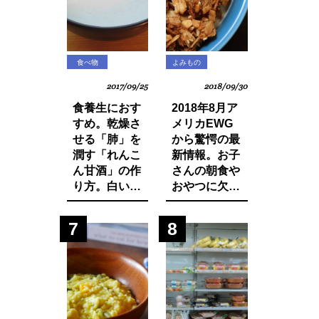
食べ物
よみもの
2017/09/25
2018/09/30
食養生におす
2018年8月ア
すめ。乾燥さ
メリカEWG
せる「肺」を
から驚愕の最
潤す「れんこ
新情報。お子
ん甘酒」の作
さんの朝食や
り方。白い食
おやつに欠か
材でカラダを
せないシリア
養おう。
ルから大量の
7
8
発がん性物質
グリホサート
が検出！