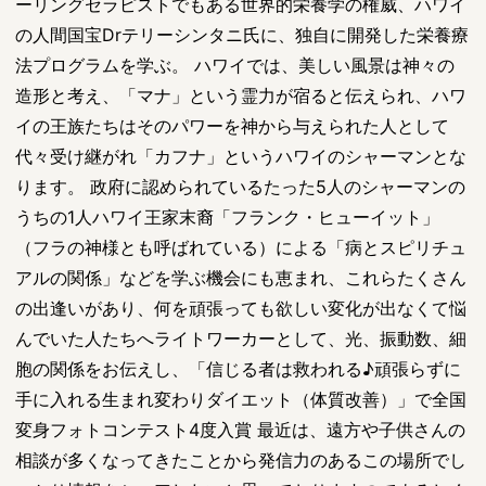
ーリングセラピストでもある世界的栄養学の権威、ハワイ
の人間国宝Drテリーシンタニ氏に、独自に開発した栄養療
法プログラムを学ぶ。 ハワイでは、美しい風景は神々の
造形と考え、「マナ」という霊力が宿ると伝えられ、ハワ
イの王族たちはそのパワーを神から与えられた人として
代々受け継がれ「カフナ」というハワイのシャーマンとな
ります。 政府に認められているたった5人のシャーマンの
うちの1人ハワイ王家末裔「フランク・ヒューイット」
（フラの神様とも呼ばれている）による「病とスピリチュ
アルの関係」などを学ぶ機会にも恵まれ、これらたくさん
の出逢いがあり、何を頑張っても欲しい変化が出なくて悩
んでいた人たちへライトワーカーとして、光、振動数、細
胞の関係をお伝えし、「信じる者は救われる♪頑張らずに
手に入れる生まれ変わりダイエット（体質改善）」で全国
変身フォトコンテスト4度入賞 最近は、遠方や子供さんの
相談が多くなってきたことから発信力のあるこの場所でし