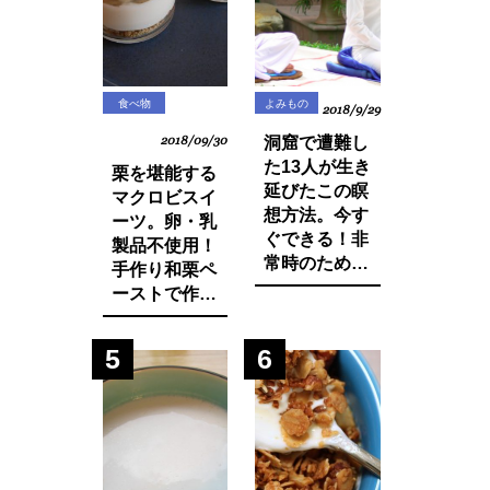
に・・？
食べ物
よみもの
2018/9/29
2018/09/30
洞窟で遭難し
た13人が生き
栗を堪能する
延びたこの瞑
マクロビスイ
想方法。今す
ーツ。卵・乳
ぐできる！非
製品不使用！
常時のために
手作り和栗ペ
知っておきた
ーストで作る
いマインド・
モンブランパ
マネージ。
フェの作り方
5
6