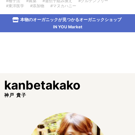
#種子法
#農薬
#遺伝子組み換え
#グルテンフリー
#東洋医学
#添加物
#マヌカハニー
本物のオーガニックが見つかるオーガニックショップ
IN YOU Market
kanbetakako
神戸 貴子