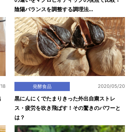
の違いをマクロビオティックの視点で比較！
陰陽バランスを調整する調理法...
/18
2020/05/20
発酵食品
出
黒にんにくでたまりきった外出自粛ストレ
ス・疲労を吹き飛ばす！その驚きのパワーと
は？