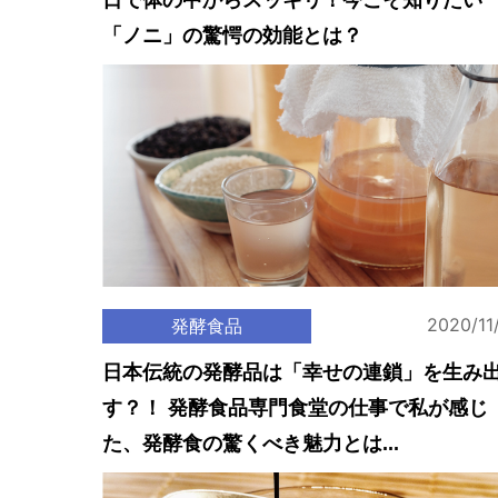
日で体の中からスッキリ！今こそ知りたい
「ノニ」の驚愕の効能とは？
2020/11
発酵食品
日本伝統の発酵品は「幸せの連鎖」を生み
す？！ 発酵食品専門食堂の仕事で私が感じ
た、発酵食の驚くべき魅力とは...