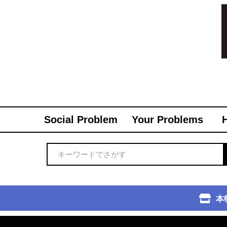
Social Problem
Your Problems
本