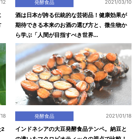
/12
2021/03/10
発酵食品
に
酒は日本が誇る伝統的な芸術品！健康効果が
方
期待できる本来のお酒の選び方と、微生物か
ら学ぶ「人間が目指すべき世界...
/18
2021/01/18
発酵食品
2
インドネシアの大豆発酵食品テンペ。納豆と