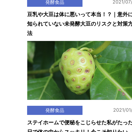
2021/07
発酵食品
豆乳や大豆は体に悪いって本当！？｜意外
知られていない未発酵大豆のリスクと対策
法
2021/01
発酵食品
ステイホームで便秘をこじらせた私がたった