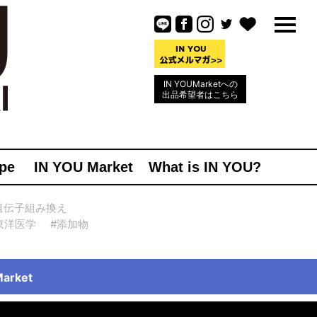
IN YOUMarketへの
出品希望者はこちら
pe
IN YOU Market
What is IN YOU?
遺伝子組み換え
東洋医学
#添加物
rket