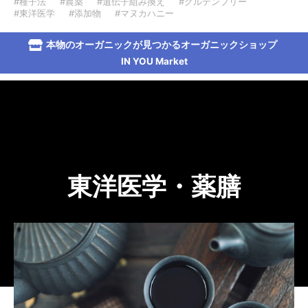
#種子法
#農薬
#遺伝子組み換え
#グルテンフリー
#東洋医学
#添加物
#マヌカハニー
本物のオーガニックが見つかるオーガニックショップ
IN YOU Market
東洋医学・薬膳