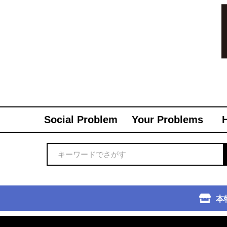
Social Problem
Your Problems
本