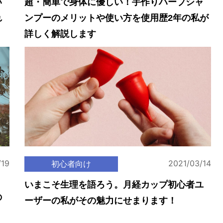
い
超・簡単で身体に優しい！手作りハーブシャ
れ
ンプーのメリットや使い方を使用歴2年の私が
詳しく解説します
/19
2021/03/14
初心者向け
いまこそ生理を語ろう。月経カップ初心者ユ
の
ーザーの私がその魅力にせまります！