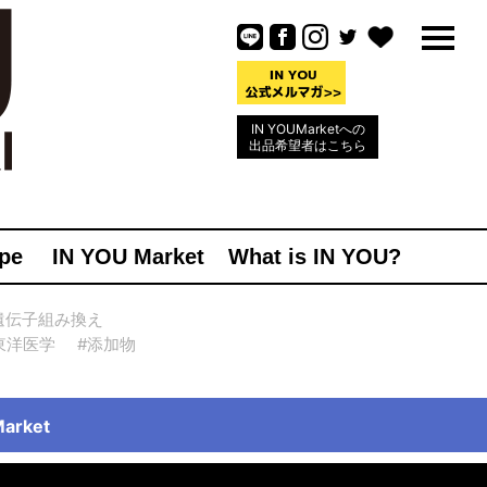
IN YOUMarketへの
出品希望者はこちら
pe
IN YOU Market
What is IN YOU?
遺伝子組み換え
東洋医学
#添加物
rket