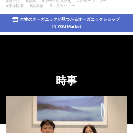
#種子法
#農薬
#遺伝子組み換え
#グルテンフリー
#東洋医学
#添加物
#マヌカハニー
本物のオーガニックが見つかるオーガニックショップ
IN YOU Market
時事