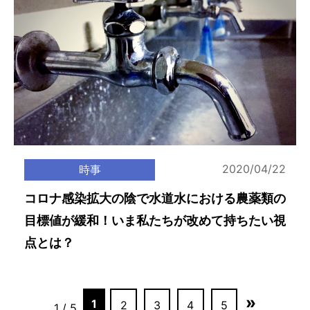
2020/04/22
時事
コロナ感染拡大の陰で水道水における農薬類の
目標値が緩和！いま私たちが改めて持ちたい視
点とは？
»
1
2
3
4
5
1 / 5