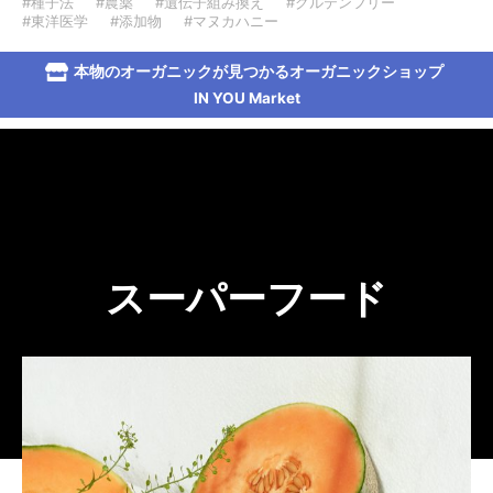
#種子法
#農薬
#遺伝子組み換え
#グルテンフリー
#東洋医学
#添加物
#マヌカハニー
本物のオーガニックが見つかるオーガニックショップ
IN YOU Market
スーパーフード