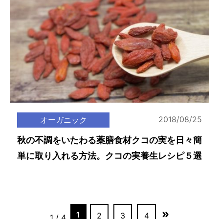
2018/08/25
オーガニック
秋の不調をいたわる薬膳食材クコの実を日々簡
単に取り入れる方法。クコの実養生レシピ５選
»
1
2
3
4
1 / 4