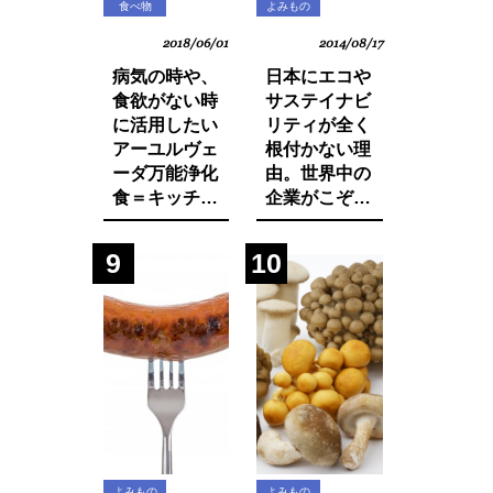
食べ物
よみもの
2018/06/01
2014/08/17
病気の時や、
日本にエコや
食欲がない時
サステイナビ
に活用したい
リティが全く
アーユルヴェ
根付かない理
ーダ万能浄化
由。世界中の
食＝キッチャ
企業がこぞっ
リーの作り方
て取り組む
SDGsへの遅
9
10
れ。それは日
本人・日本企
業と政府の意
識の低さにあ
った！
よみもの
よみもの