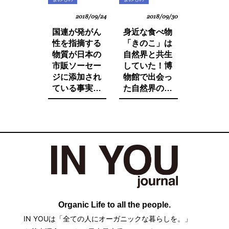
2018/09/24
2018/09/30
国連が発がん
身近な食べ物
性を指摘する
「きのこ」は
物質が日本の
自然界と共生
市販ソーセー
していた！博
ジに添加され
物館で出会っ
ている事実を
た自然界の法
ご存知です
則と栄養価が
か。たとえ子
増す調理法と
供が望んでも
は。
子供に食べさ
せたくないそ
の中身とは。
Organic Life to all the people.
IN YOUは「全ての人にオーガニックな暮らしを。」