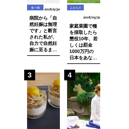
食べ物
よみもの
2018/9/30
病院から「自
2018/05/31
然妊娠は無理
家庭菜園で種
です」と断言
を採取したら
された私が、
懲役10年、若
自力で自然妊
しくは罰金
娠に至るまで
1000万円の
に実践した生
日本をあなた
活習慣と食べ
は想像できま
物の改善・身
すか？今まで
3
4
体の変化につ
登録品種のみ
いてお話しし
禁止されてい
ます。
た種採りや脇
芽挿しが原則
禁止の方向
に・・？