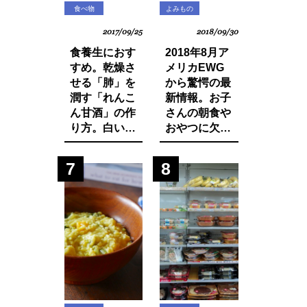
食べ物
よみもの
2017/09/25
2018/09/30
食養生におす
2018年8月ア
すめ。乾燥さ
メリカEWG
せる「肺」を
から驚愕の最
潤す「れんこ
新情報。お子
ん甘酒」の作
さんの朝食や
り方。白い食
おやつに欠か
材でカラダを
せないシリア
養おう。
ルから大量の
7
8
発がん性物質
グリホサート
が検出！