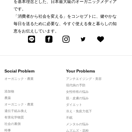
を基本理念とした、日本最大級のオーガニックメディア
です。
「消費者から社会を変える」をコンセプトに、健やかな
毎日を送るために必要な、今すぐ使える食と暮らしの知
恵をお伝えしています。
Social Problem
Your Problems
オーガニック・農業
アンチエイジング・美容
現代病の予防
添加物
女性特有の悩み
農薬
肌・皮膚の悩み
オーガニック・農業
ダイエット
遺伝子組み換え
冷え・免疫力低下
有害化学物質
不眠
社会の裏側
メンタルの悩み
時事
ムズムズ・花粉