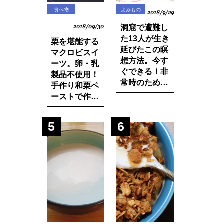
食べ物
よみもの
2018/9/29
2018/09/30
洞窟で遭難し
た13人が生き
栗を堪能する
延びたこの瞑
マクロビスイ
想方法。今す
ーツ。卵・乳
ぐできる！非
製品不使用！
常時のために
手作り和栗ペ
知っておきた
ーストで作る
いマインド・
モンブランパ
マネージ。
フェの作り方
5
6