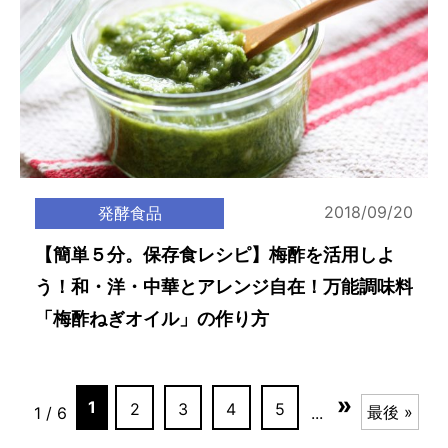
2018/09/20
発酵食品
【簡単５分。保存食レシピ】梅酢を活用しよ
う！和・洋・中華とアレンジ自在！万能調味料
「梅酢ねぎオイル」の作り方
»
1
2
3
4
5
最後 »
1 / 6
...