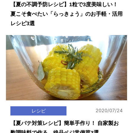
【夏の不調予防レシピ】1粒で3度美味しい！
夏こそ食べたい「らっきょう」のお手軽・活用
レシピ3選
2020/07/24
レシピ
【夏バテ対策レシピ】簡単手作り！ 自家製お
酢調味料で作る、絶品ベジ常備菜3選