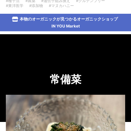
#種子法
#農薬
#遺伝子組み換え
#グルテンフリー
#東洋医学
#添加物
#マヌカハニー
本物のオーガニックが見つかるオーガニックショップ
IN YOU Market
常備菜